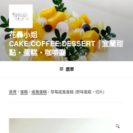
跳
至
主
要
內
花轟小姐
容
CAKE.COFFEE.DESSERT │宜蘭甜
點‧蛋糕‧咖啡廳
選單
首頁
/
蛋糕
/
戚風蛋糕
/ 草莓戚風蛋糕 (原味蛋糕‧切片)
🔍