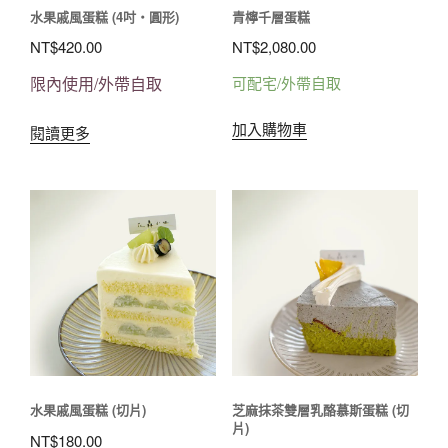
水果戚風蛋糕 (4吋‧圓形)
青檸千層蛋糕
NT$
420.00
NT$
2,080.00
限內使用/外帶自取
可配宅/外帶自取
加入購物車
閱讀更多
水果戚風蛋糕 (切片)
芝麻抹茶雙層乳酪慕斯蛋糕 (切
片)
NT$
180.00