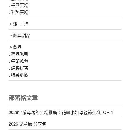
.
千層蛋糕
.
乳酪蛋糕
。派 ‧ 塔
。
經典甜品
。飲品
.
精品咖啡
.
午茶歐蕾
.
純粹好茶
. 特製調飲
部落格文章
2026宜蘭母親節蛋糕推薦：花轟小姐母親節蛋糕TOP 4
2026 兒童節 分享包