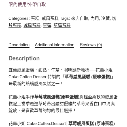
限內使用/外帶自取
Categories:
蛋糕
,
戚風蛋糕
Tags:
來店自取
,
內用
,
冷藏
,
切
片蛋糕
,
戚風蛋糕
,
草莓
,
草莓蛋糕
Description
Additional information
Reviews (0)
Description
宜蘭戚風蛋糕‧甜點‧午茶‧咖啡廳新地標──花轟小姐
Cake.Coffee.Dessert特製的「
草莓戚風蛋糕 (原味蛋糕)
」
是最新的熱銷戚風蛋糕之一！
花轟小姐手作
草莓戚風蛋糕(原味蛋糕)
將輕盈柔軟
的戚風蛋
糕配上當季嚴選草莓帶出酸甜優雅的草莓果香在口中清爽
綻放，
是喜歡草莓的妳的最佳選擇
！
花轟小姐 Cake.Coffee.Dessert│
草莓戚風蛋糕 (原味蛋糕)