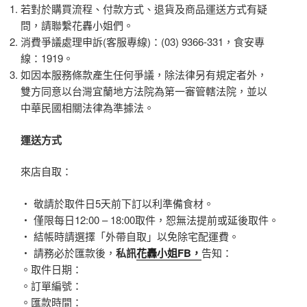
若對於購買流程、付款方式、退貨及商品運送方式有疑
問，請聯繫花轟小姐們。
消費爭議處理申訴(客服專線)：(03) 9366-331，食安專
線：1919。
如因本服務條款產生任何爭議，除法律另有規定者外，
雙方同意以台灣宜蘭地方法院為第一審管轄法院，並以
中華民國相關法律為準據法。
運送方式
來店自取：
‧ 敬請於取件日5天前下訂以利準備食材。
‧ 僅限每日12:00 – 18:00取件，恕無法提前或延後取件。
‧ 結帳時請選擇「外帶自取」以免除宅配運費。
‧ 請務必於匯款後，
私訊
花轟小姐FB，
告知：
。取件日期：
。訂單編號：
。匯款時間：