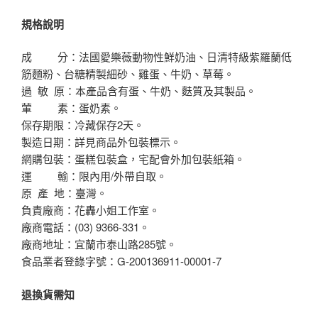
規格說明
成 分：法國愛樂薇動物性鮮奶油、日清特級紫羅蘭低
筋麵粉、台糖精製細砂、雞蛋、牛奶、草莓
。
過 敏 原：本產品含有蛋、牛奶、麩質及其製品。
葷 素：蛋奶素。
保存期限：冷藏保存2天。
製造日期：詳見商品外包裝標示。
網購包裝：蛋糕包裝盒，宅配會外加包裝紙箱。
運 輸：限內用/外帶自取。
原 產 地：臺灣。
負責廠商：花轟小姐工作室。
廠商電話：(03) 9366-331。
廠商地址：宜蘭市泰山路285號。
食品業者登錄字號：G-200136911-00001-7
退換貨需知